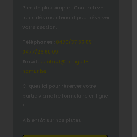
Rien de plus simple ! Contactez-
nous dès maintenant pour réserver
votre session.
Téléphones :
0470/37 56 09
–
0477/26 60 09
Email :
contact@minigolf-
namur.be
Cliquez ici pour réserver votre
partie via notre formulaire en ligne
!
À bientôt sur nos pistes !