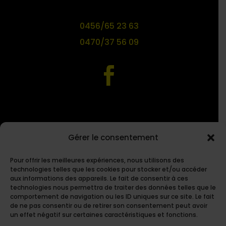
Téléphone
0456/65 23 63
0470/37 56 09

Facebook
Mini-Golf de Namur (G.C.N.)
Gérer le consentement

Pour offrir les meilleures expériences, nous utilisons des
technologies telles que les cookies pour stocker et/ou accéder
aux informations des appareils. Le fait de consentir à ces
technologies nous permettra de traiter des données telles que le
N° de l'entreprise
comportement de navigation ou les ID uniques sur ce site. Le fait
de ne pas consentir ou de retirer son consentement peut avoir
0416.016.766
un effet négatif sur certaines caractéristiques et fonctions.