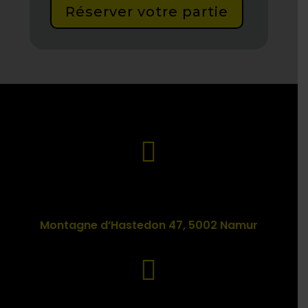
Réserver votre partie

Adresse
Montagne d’Hastedon 47, 5002 Namur
